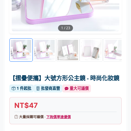
1
/
23
【摺疊便攜】大號方形公主鏡 - 時尚化妝鏡
1 件起批
批發商直營
量大可議價
NT$47
大量採購可議價 ·
下詢價單搶優價