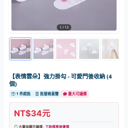
1
/
13
【表情雲朵】強力掛勾 - 可愛門後收納 (4
個)
1 件起批
批發商直營
量大可議價
NT$34元
大量採購可議價 ·
下詢價單搶優價