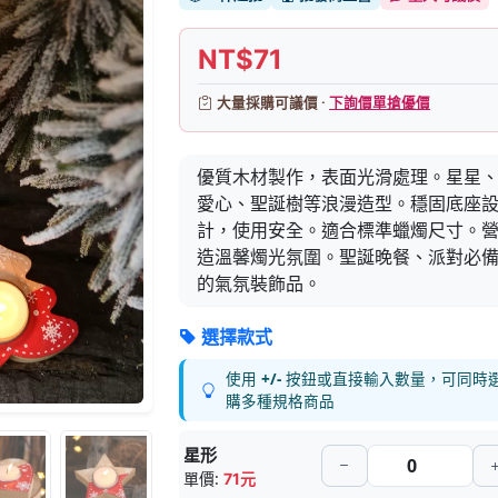
NT$71
大量採購可議價 ·
下詢價單搶優價
優質木材製作，表面光滑處理。星星
愛心、聖誕樹等浪漫造型。穩固底座
計，使用安全。適合標準蠟燭尺寸。
造溫馨燭光氛圍。聖誕晚餐、派對必
的氣氛裝飾品。
選擇款式
使用
+/-
按鈕或直接輸入數量，可同時
購多種規格商品
星形
單價:
71元