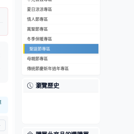
夏日涼涼專區
情人節專區
萬聖節專區
冬季保暖專區
、
聖誕節專區
設
母親節專區
營
傳統節慶新年過年專區
備
瀏覽歷史
選