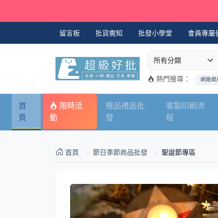
留言板
批貨需知
批發小學堂
會員專屬
選擇商品分類
搜尋商品關鍵字
熱門搜尋：
網路開
首
限時活
贈品禮品批
客製印刷流
頁
動
發
程
首頁
節日季節商品批發
聖誕節專區