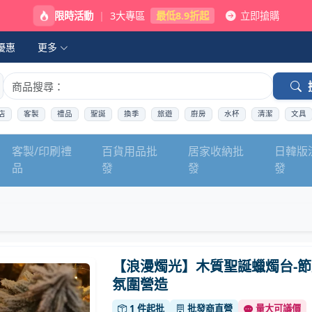
限時活動
|
3大專區
最低8.9折起
立即搶購
優惠
更多
店
客製
禮品
聖誕
換季
旅遊
廚房
水杯
清潔
文具
客製/印刷禮
百貨用品批
居家收納批
日韓版
品
發
發
發
【浪漫燭光】木質聖誕蠟燭台-節
氛圍營造
1 件起批
批發商直營
量大可議價