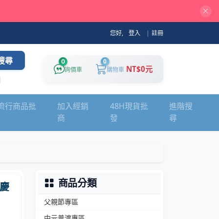
您好,
登入
|
註冊
搜尋
0
0
NT$0元
詢價車
購物車
流行商品批
加入經銷
48H現貨批
進階搜
商
發
尋
商品分類
慶
父親節專區
中元普渡專區