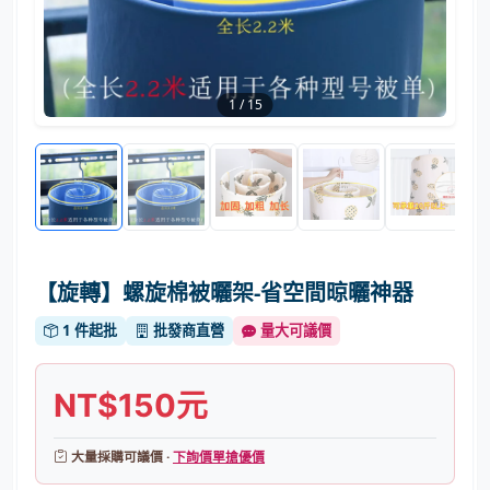
1
/
15
【旋轉】螺旋棉被曬架-省空間晾曬神器
1 件起批
批發商直營
量大可議價
NT$150元
大量採購可議價 ·
下詢價單搶優價