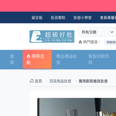
留言板
批貨需知
批發小學堂
會員專屬
選擇商品分類
搜尋商品關鍵字
熱門搜尋：
網路開
首
限時活
贈品禮品批
客製印刷流
頁
動
發
程
首頁
百貨用品批發
實用廚房器具批發