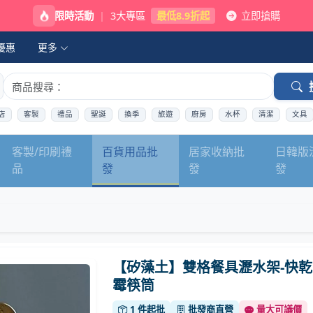
限時活動
|
3大專區
最低8.9折起
立即搶購
優惠
更多
店
客製
禮品
聖誕
換季
旅遊
廚房
水杯
清潔
文具
客製/印刷禮
百貨用品批
居家收納批
日韓版
品
發
發
發
【矽藻土】雙格餐具瀝水架-快乾
霉筷筒
1 件起批
批發商直營
量大可議價