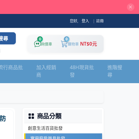
您好,
登入
|
註冊
搜尋
0
0
NT$0元
詢價車
購物車
流行商品批
加入經銷
48H現貨批
進階搜
商
發
尋
商品分類
防
創意生活百貨批發
實用廚房器具批發