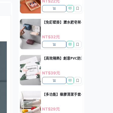
NT$22元
【免釘壁掛】瀝水肥皂架-無痕貼香皂盒
NT$32元
【高效隔熱】創意PVC防滑餐墊 - 餐桌保護
NT$39元
【多功能】橡膠清潔手套-廚房洗衣專用
NT$29元