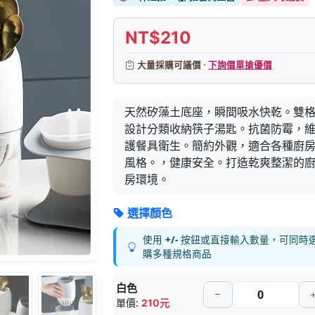
NT$210
大量採購可議價 ·
下詢價單搶優價
天然矽藻土底座，瞬間吸水快乾。雙
設計分類收納筷子湯匙。抗菌防霉，
護餐具衛生。簡約外觀，適合各種廚
風格。，健康安全。打造乾爽整潔的
房環境。
選擇顏色
使用
+/-
按鈕或直接輸入數量，可同時
購多種規格商品
白色
單價:
210元