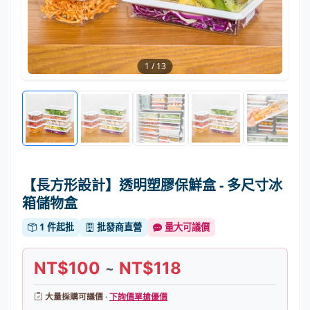
1
/
13
【長方形設計】透明塑膠保鮮盒 - 多尺寸冰
箱儲物盒
1 件起批
批發商直營
量大可議價
NT$100
NT$118
~
大量採購可議價 ·
下詢價單搶優價