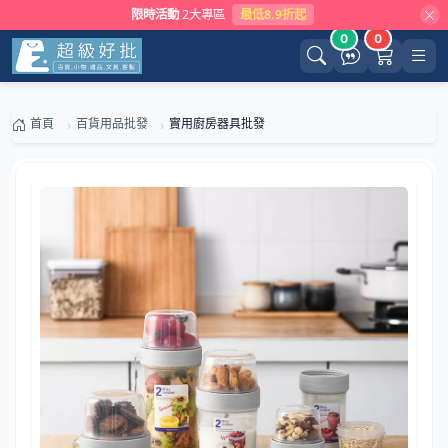
限時活動
2大專區
最低8.9折起
0
0
首頁
百貨用品批發
實用廚房器具批發