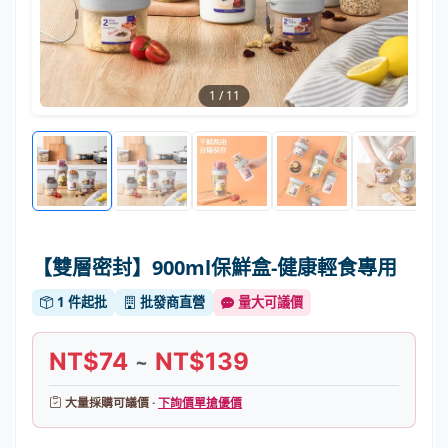
1
/
11
【雙層密封】900ml保鮮盒-健康輕食專用
1 件起批
批發商直營
量大可議價
NT$74
NT$139
~
大量採購可議價 ·
下詢價單搶優價