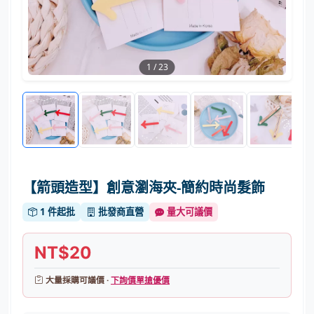
1
/
23
【箭頭造型】創意瀏海夾-簡約時尚髮飾
1 件起批
批發商直營
量大可議價
NT$20
大量採購可議價 ·
下詢價單搶優價