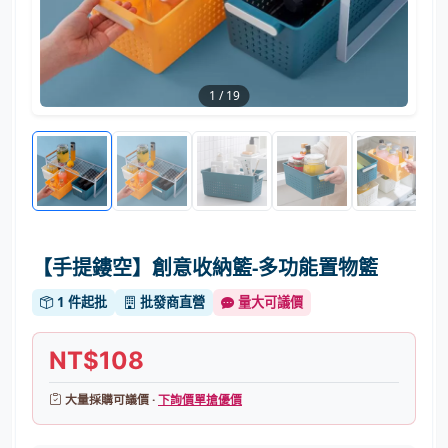
1
/
19
【手提鏤空】創意收納籃-多功能置物籃
1 件起批
批發商直營
量大可議價
NT$108
大量採購可議價 ·
下詢價單搶優價