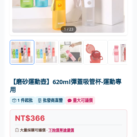
1
/
23
【磨砂運動壺】620ml彈蓋吸管杯-運動專
用
1 件起批
批發商直營
量大可議價
NT$366
大量採購可議價 ·
下詢價單搶優價