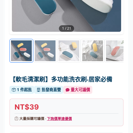
1
/
21
【軟毛清潔刷】多功能洗衣刷-居家必備
1 件起批
批發商直營
量大可議價
NT$39
大量採購可議價 ·
下詢價單搶優價