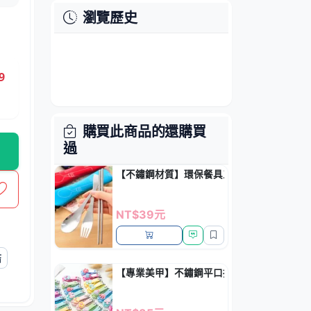
瀏覽歷史
9
購買此商品的還購買
過
【不鏽鋼材質】環保餐具三件組 - 筷子湯匙
NT$39元
結
【專業美甲】不鏽鋼平口指甲剪 - 可愛造型