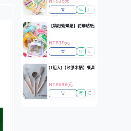
NT$35元
【精緻蝴蝶結】花瓣貼紙組 - 手帳香水瓶裝飾
NT$39元
(1組入)【矽膠木柄】餐具5件組 - 耐高溫不
NT$599元