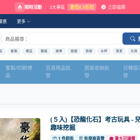
限時活動
|
3大專區
最低8.9折起
立即搶購
優惠
更多
店
客製
禮品
聖誕
換季
旅遊
廚房
水杯
清潔
文具
客製/印刷禮
百貨用品批
居家收納批
日韓版
品
發
發
發
(５入)【恐龍化石】考古玩具 - 
趣味挖掘
1 件起批
批發商直營
量大可議價