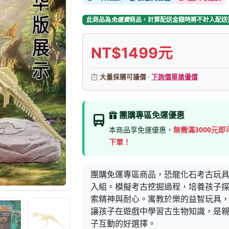
此商品為
免運費
商品，計算配送金額時將不計入配送
NT$1499元
大量採購可議價 ·
下詢價單搶優價
團購專區免運優惠
本商品享免運優惠，
無需滿3000元即
下單！
團購免運專區商品，恐龍化石考古玩具
入組。模擬考古挖掘過程，培養孩子
索精神與耐心。寓教於樂的益智玩具
讓孩子在遊戲中學習古生物知識，是
子互動的好選擇。