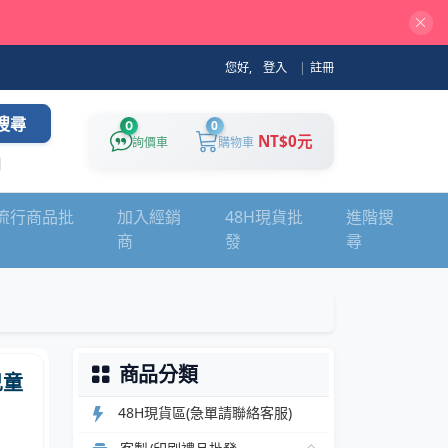
您好,
登入
|
註冊
搜尋
0
0
NT$0元
詢價車
購物車
流行商品批
加入經銷
48H現貨批
進階搜
商
發
尋
商品分類
兒童
48H現貨區(急單請聯絡客服)