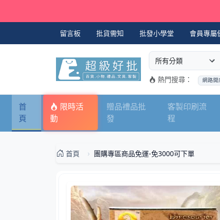
留言板
批貨需知
批發小學堂
會員專屬
選擇商品分類
搜尋商品關鍵字
熱門搜尋：
網路開
首
限時活
贈品禮品批
客製印刷流
頁
動
發
程
首頁
團購專區商品免運-免3000可下單