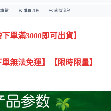
你喜歡
購買流程
詢價流程
下單滿3000即可出貨
】
下單無法免運
】
【限時
限量】