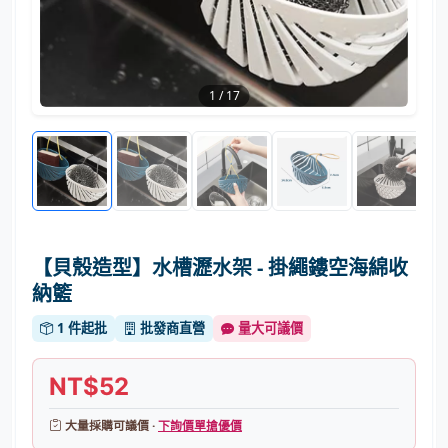
1
/
17
【貝殼造型】水槽瀝水架 - 掛繩鏤空海綿收
納籃
1 件起批
批發商直營
量大可議價
NT$52
大量採購可議價 ·
下詢價單搶優價