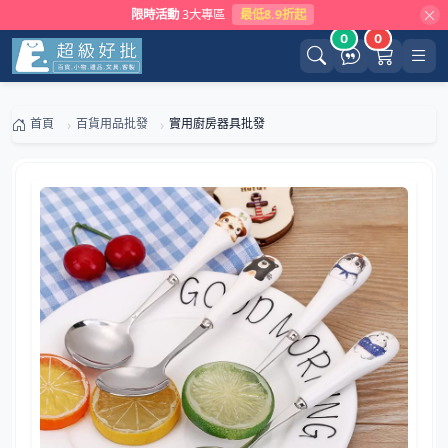
限時活動
3大專區
最低8.9折起
0
0
首頁
百貨用品批發
實用廚房器具批發