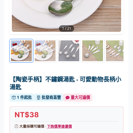
1
/
21
【陶瓷手柄】不鏽鋼湯匙 - 可愛動物長柄小
湯匙
1 件起批
批發商直營
量大可議價
NT$38
大量採購可議價 ·
下詢價單搶優價