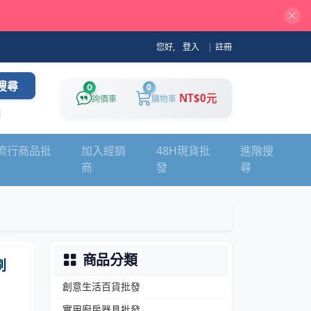
您好,
登入
|
註冊
搜尋
0
0
NT$0元
詢價車
購物車
流行商品批
加入經銷
48H現貨批
進階搜
商
發
尋
商品分類
刷
創意生活百貨批發
實用廚房器具批發