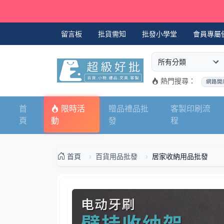
留言板
批貨需知
批發小學堂
會員專屬
選擇商品分類
搜尋商品關鍵字
熱門搜尋：
網路開
首
限時活
贈品禮品批
客製印刷流
頁
動
發
程
首頁
百貨用品批發
居家收納用品批發