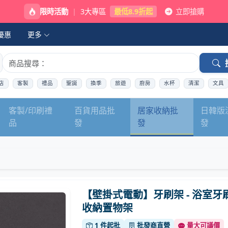
限時活動
|
3大專區
最低8.9折起
立即搶購
優惠
更多
店
客製
禮品
聖誕
換季
旅遊
廚房
水杯
清潔
文具
客製/印刷禮
百貨用品批
居家收納批
日韓版
品
發
發
發
【壁掛式電動】牙刷架 - 浴室牙
收納置物架
1 件起批
批發商直營
量大可議價