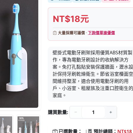
NT$18元
大量採購可議價 ·
下詢價單搶優價
壁掛式電動牙刷架採用優質ABS材質製
作，專為電動牙刷設計的收納解決方
案。免打孔黏貼安裝保護牆面，瀝水
計保持牙刷乾燥衛生。節省浴室檯面
間維持整潔，適合使用電動牙刷的用
戶、小浴室、租屋族及注重口腔衛生
家庭。
購買數量:
已選數量：
|
預計總額：
NT$18