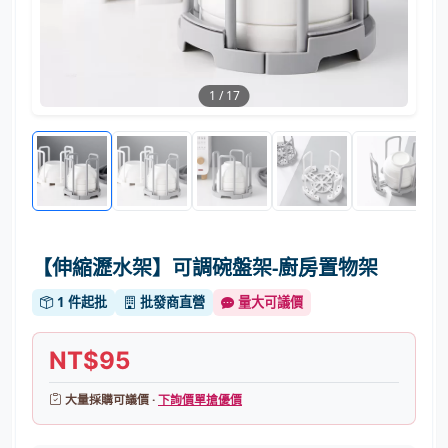
1
/
17
【伸縮瀝水架】可調碗盤架-廚房置物架
1 件起批
批發商直營
量大可議價
NT$95
大量採購可議價 ·
下詢價單搶優價