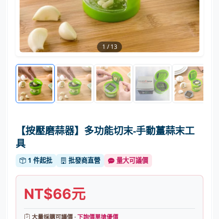
1
/
13
【按壓磨蒜器】多功能切末-手動薑蒜末工
具
1 件起批
批發商直營
量大可議價
NT$66元
大量採購可議價 ·
下詢價單搶優價