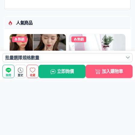
人氣商品
熱銷
熱銷
批量選擇規格數量
【創意葉子造型】糖果色瀏海
【摺疊便攜】大號方形公主鏡 -
立即詢價
加入購物車
夾 - 鴨嘴夾...
時尚化妝...
詢問
歷史
收藏
NT$24元
NT$47元
熱銷
熱銷