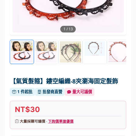
1
/
13
【氣質髮箍】鏤空編織-8夾瀏海固定髮飾
1 件起批
批發商直營
量大可議價
NT$30
大量採購可議價 ·
下詢價單搶優價