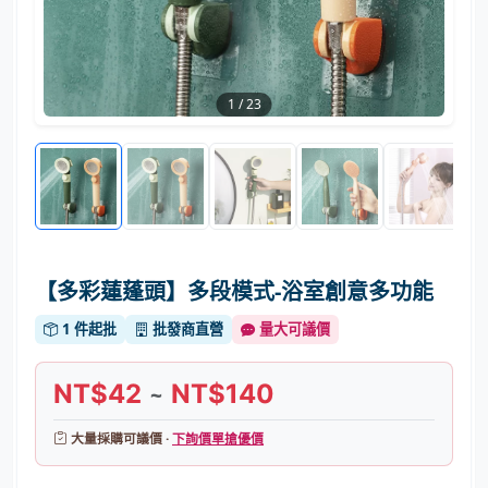
1
/
23
【多彩蓮蓬頭】多段模式-浴室創意多功能
1 件起批
批發商直營
量大可議價
NT$42
NT$140
~
大量採購可議價 ·
下詢價單搶優價