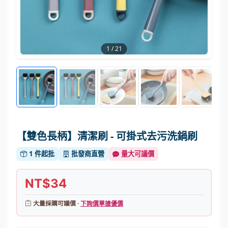
1
/
21
【雙色長柄】清潔刷 - 可掛式去污洗鍋刷
1 件起批
批發商直營
量大可議價
NT$34
大量採購可議價 ·
下詢價單搶優價