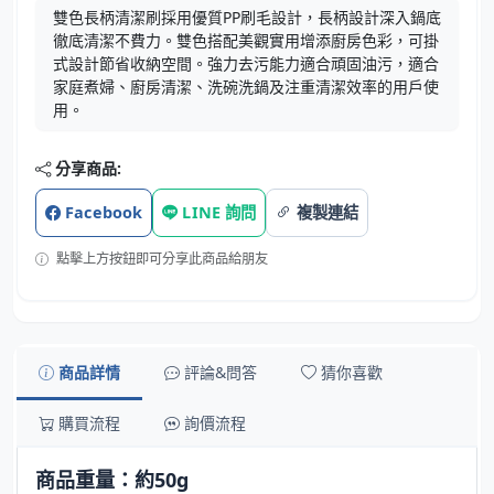
雙色長柄清潔刷採用優質PP刷毛設計，長柄設計深入鍋底
徹底清潔不費力。雙色搭配美觀實用增添廚房色彩，可掛
式設計節省收納空間。強力去污能力適合頑固油污，適合
家庭煮婦、廚房清潔、洗碗洗鍋及注重清潔效率的用戶使
用。
分享商品:
Facebook
LINE 詢問
複製連結
點擊上方按鈕即可分享此商品給朋友
商品詳情
評論&問答
猜你喜歡
購買流程
詢價流程
商品重量：約50g