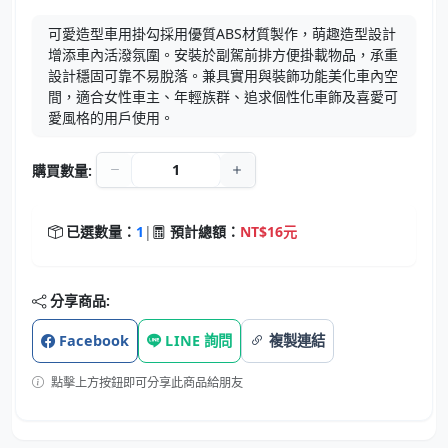
可愛造型車用掛勾採用優質ABS材質製作，萌趣造型設計
增添車內活潑氛圍。安裝於副駕前排方便掛載物品，承重
設計穩固可靠不易脫落。兼具實用與裝飾功能美化車內空
間，適合女性車主、年輕族群、追求個性化車飾及喜愛可
愛風格的用戶使用。
購買數量:
已選數量：
1
|
預計總額：
NT$16元
分享商品:
Facebook
LINE 詢問
複製連結
點擊上方按鈕即可分享此商品給朋友