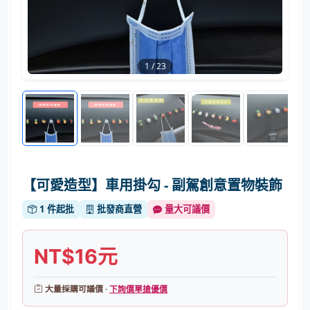
1
/
23
【可愛造型】車用掛勾 - 副駕創意置物裝飾
1 件起批
批發商直營
量大可議價
NT$16元
大量採購可議價 ·
下詢價單搶優價