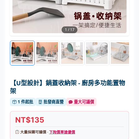
1
/
17
【U型設計】鍋蓋收納架 - 廚房多功能置物
架
1 件起批
批發商直營
量大可議價
NT$135
大量採購可議價 ·
下詢價單搶優價