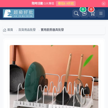
限時活動
3大專區
最低8.9折起
0
0
首頁
百貨用品批發
實用廚房器具批發