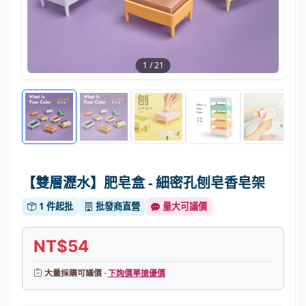
1
/
21
【雙層瀝水】肥皂盒 - 細密孔刨皂香皂架
1 件起批
批發商直營
量大可議價
NT$54
大量採購可議價 ·
下詢價單搶優價