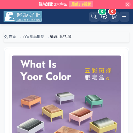
限時活動
3大專區
最低8.9折起
0
0
首頁
百貨用品批發
衛浴用品批發