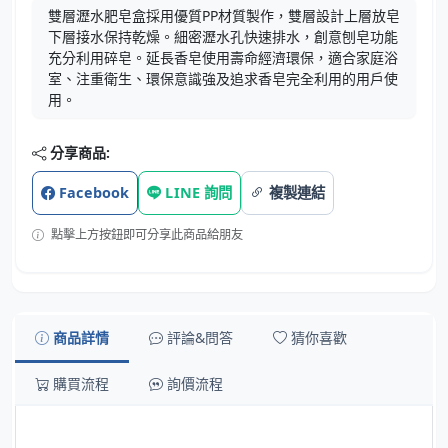
雙層瀝水肥皂盒採用優質PP材質製作，雙層設計上層放皂
下層接水保持乾燥。細密瀝水孔快速排水，創意刨皂功能
充分利用碎皂。延長香皂使用壽命經濟環保，適合家庭浴
室、注重衛生、環保意識強及追求香皂完全利用的用戶使
用。
分享商品:
Facebook
LINE 詢問
複製連結
點擊上方按鈕即可分享此商品給朋友
商品詳情
評論&問答
猜你喜歡
購買流程
詢價流程