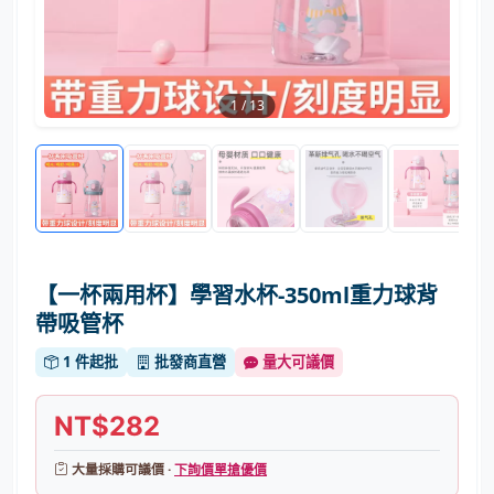
1
/
13
【一杯兩用杯】學習水杯-350ml重力球背
帶吸管杯
1 件起批
批發商直營
量大可議價
NT$282
大量採購可議價 ·
下詢價單搶優價