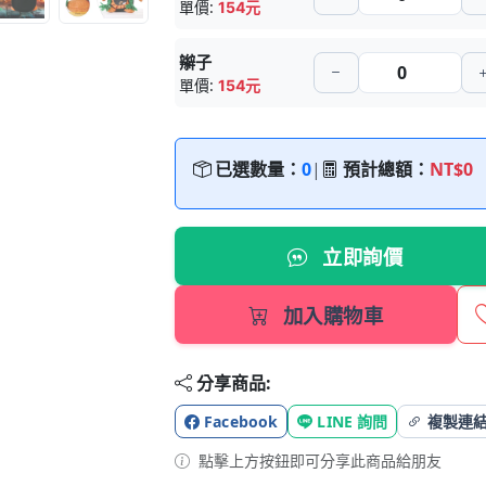
單價:
154元
辮子
單價:
154元
已選數量：
0
|
預計總額：
NT$0
立即詢價
加入購物車
分享商品:
Facebook
LINE 詢問
複製連
點擊上方按鈕即可分享此商品給朋友