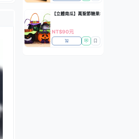
【立體南瓜】萬聖節糖果袋 - 手提圓形禮物袋
NT$90元