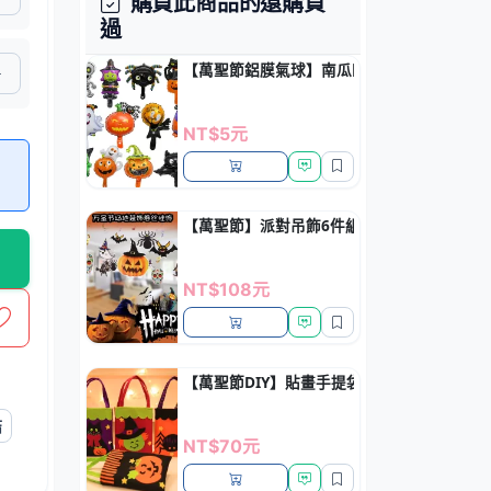
購買此商品的還購買
過
【萬聖節鋁膜氣球】南瓜幽靈骷髏-萬聖節道
NT$5元
【萬聖節】派對吊飾6件組 - 南瓜女巫造型
NT$108元
【萬聖節DIY】貼畫手提袋 - 糖果禮物收納
結
NT$70元