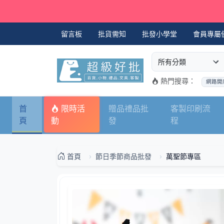
留言板
批貨需知
批發小學堂
會員專屬
選擇商品分類
搜尋商品關鍵字
熱門搜尋：
網路開
首
限時活
贈品禮品批
客製印刷流
頁
動
發
程
首頁
節日季節商品批發
萬聖節專區