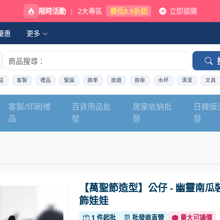
限時活動
|
2大專區
最低8.9折起
立即搶購
優惠
更多
店
客製
禮品
聖誕
換季
旅遊
廚房
水杯
清潔
文具
客製/印刷禮
百貨用品批
居家收納批
日韓版
品
發
發
發
【萬聖節造型】公仔 - 幽靈南瓜
飾娃娃
1 件起批
批發商直營
量大可議價