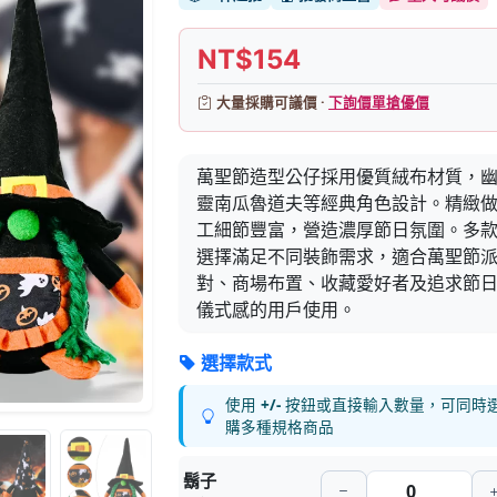
NT$154
大量採購可議價 ·
下詢價單搶優價
萬聖節造型公仔採用優質絨布材質，
靈南瓜魯道夫等經典角色設計。精緻
工細節豐富，營造濃厚節日氛圍。多
選擇滿足不同裝飾需求，適合萬聖節
對、商場布置、收藏愛好者及追求節
儀式感的用戶使用。
選擇款式
使用
+/-
按鈕或直接輸入數量，可同時
購多種規格商品
鬍子