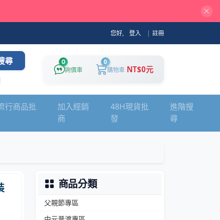
您好,
登入
|
註冊
搜尋
0
0
NT$0元
詢價車
購物車
流行商品批
加入經銷
48H現貨批
進階搜
商
發
尋
商品分類
裝
父親節專區
中元普渡專區