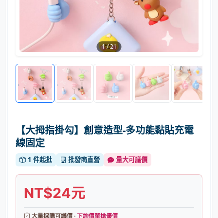
1
/
21
【大拇指掛勾】創意造型-多功能黏貼充電
線固定
1 件起批
批發商直營
量大可議價
NT$24元
大量採購可議價 ·
下詢價單搶優價