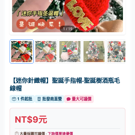
1
/
19
【迷你針織帽】聖誕手指帽-聖誕樹酒瓶毛
線帽
1 件起批
批發商直營
量大可議價
NT$9元
大量採購可議價 ·
下詢價單搶優價