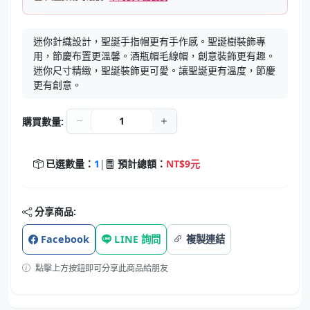
迷你針織設計，聖誕手指帽更有手作感。聖誕樹裝飾專
用，節慶布置更溫馨。酒瓶帽毛線帽，創意裝飾更有趣。
迷你尺寸精緻，聖誕裝飾更可愛。讓聖誕更有溫度，節慶
更有創意。
購買數量:
已選數量：
1
|
預計總額：
NT$9元
分享商品:
Facebook
LINE 詢問
複製連結
點擊上方按鈕即可分享此商品給朋友