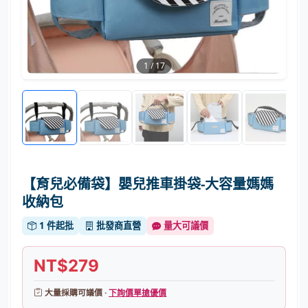
1
/
17
【育兒必備袋】嬰兒推車掛袋-大容量媽媽
收納包
1 件起批
批發商直營
量大可議價
NT$279
大量採購可議價 ·
下詢價單搶優價