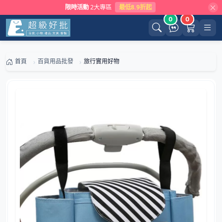
限時活動
2大專區
最低8.9折起
0
0
首頁
百貨用品批發
旅行實用好物