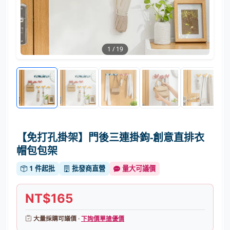
1
/
19
【免打孔掛架】門後三連掛鉤-創意直排衣
帽包包架
1 件起批
批發商直營
量大可議價
NT$165
大量採購可議價 ·
下詢價單搶優價