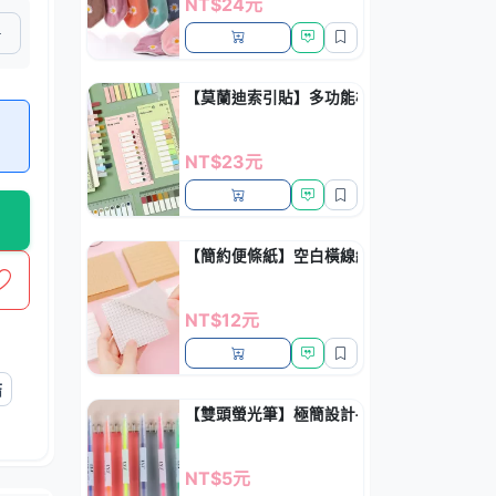
NT$24元
【莫蘭迪索引貼】多功能標籤-透明分類便利
NT$23元
【簡約便條紙】空白橫線網格-留言便利貼
NT$12元
結
【雙頭螢光筆】極簡設計-學生重點標記筆
NT$5元