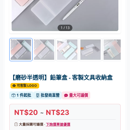
1
/
13
【磨砂半透明】鉛筆盒 - 客製文具收納盒
可客製 LOGO
1 件起批
批發商直營
量大可議價
NT$20
NT$23
~
大量採購可議價 ·
下詢價單搶優價