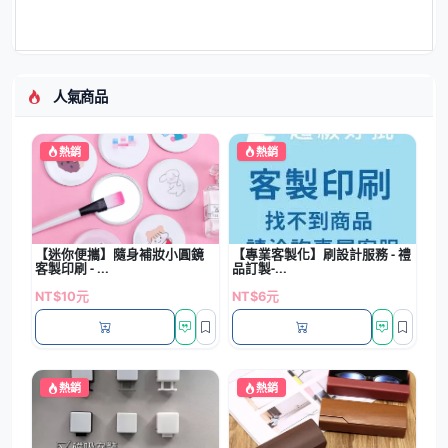
人氣商品
熱銷
熱銷
【迷你便攜】隨身補妝小圓鏡
【專業客製化】刷設計服務 - 禮
客製印刷 - ...
品訂製-...
NT$10元
NT$6元
熱銷
熱銷