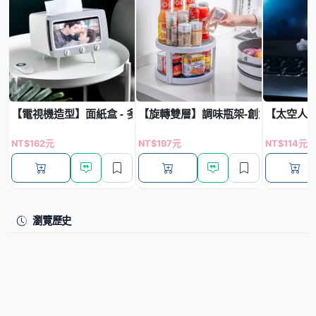
【電視機造型】面紙盒 - 多功能手機支架
【旋轉雙層】調味瓶架-創意廚房調料
【太空人造
NT$162元
NT$197元
NT$114元
瀏覽歷史