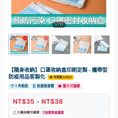
1
/
11
【隨身收納】口罩收納盒印刷定製 - 攜帶型
防疫用品客製化
可客製 LOGO
1 件起批
批發商直營
量大可議價
NT$35
NT$38
~
大量採購可議價 ·
下詢價單搶優價