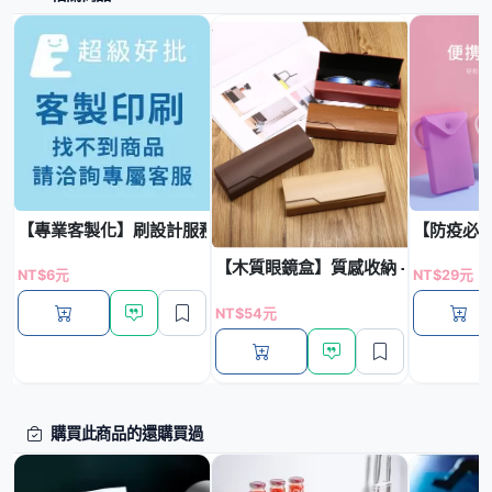
【專業客製化】刷設計服務 - 禮品訂製-快速報價
【防疫必備
【木質眼鏡盒】質感收納 - 客製實用
NT$6元
NT$29元
NT$54元
購買此商品的還購買過