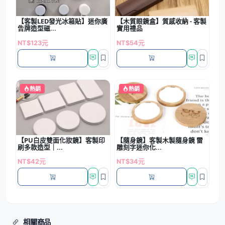
【客製LED發光冰箱貼】迷你廣
【木質眼鏡盒】質感收納 - 客製
告牌造型磁...
實用禮品
NT$123元
NT$54元
熱銷
熱銷
【PU白皮雙面化妝鏡】客製印
【隨身鏡】客製木製隨身鏡 雷
刷多款造型｜...
雕刻字迷你化...
NT$42元
NT$34元
相關商品