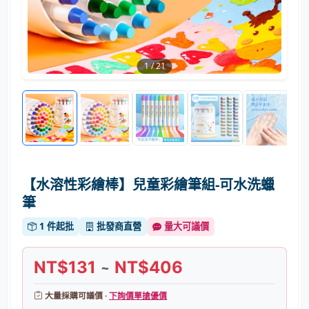
1
/
21
【水溶性彩繪棒】兒童彩繪筆組-可水洗蠟
筆
1 件起批
批發商直營
量大可議價
NT$131
NT$406
~
大量採購可議價 ·
下詢價單搶優價