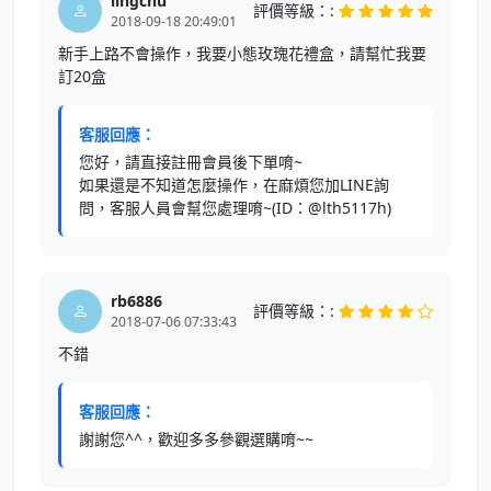
lingchu
評價等級：:
2018-09-18 20:49:01
新手上路不會操作，我要小態玫瑰花禮盒，請幫忙我要
訂20盒
客服回應：
您好，請直接註冊會員後下單唷~
如果還是不知道怎麼操作，在麻煩您加LINE詢
問，客服人員會幫您處理唷~(ID：@lth5117h)
rb6886
評價等級：:
2018-07-06 07:33:43
不錯
客服回應：
謝謝您^^，歡迎多多參觀選購唷~~