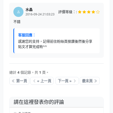
水晶
評價等級：:
2016-09-24 21:03:23
不錯
客服回應：
感謝您的支持，記得前往粉絲頁按讚後然後分享
貼文才算完成喲^^
總計
4
個記錄，共
1
頁。
第一頁
« 上一頁
下一頁 »
最末頁
請在這裡發表你的評論