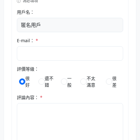
為必填項
用戶名：
E-mail：
*
評價等級：
很
還不
一
不太
很
好
錯
般
滿意
差
評論內容：
*