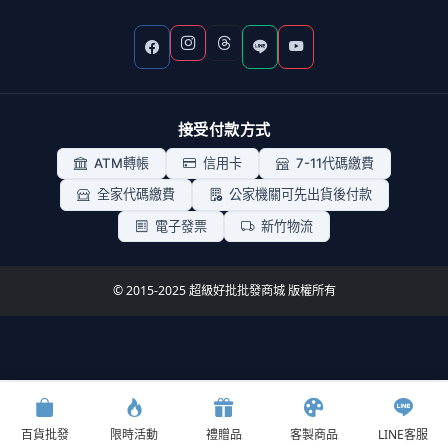
接受付款方式
ATM轉帳
信用卡
7-11代碼繳費
全家代碼繳費
公家機關可先出貨後付款
電子發票
新竹物流
© 2015-2025 超級好批批發商城 版權所有
開學季批貨節
暑假旅遊好物批貨節
父親節備貨季
9.3折
9.3折
9.3折
百貨批發
限時活動
禮贈品
客製商品
LINE客服