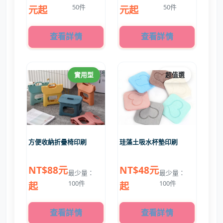
50件
50件
元起
元起
查看詳情
查看詳情
實用型
超值選
方便收納折疊椅印刷
珪藻土吸水杯墊印刷
NT$88元
NT$48元
最少量：
最少量：
100件
100件
起
起
查看詳情
查看詳情