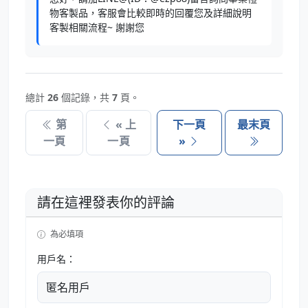
物客製品，客服會比較即時的回覆您及詳細說明
客製相關流程~ 謝謝您
總計
26
個記錄，共
7
頁。
第
« 上
下一頁
最末頁
一頁
一頁
»
請在這裡發表你的評論
為必填項
用戶名：