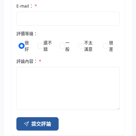
E-mail：
*
評價等級：
很
還不
一
不太
很
好
錯
般
滿意
差
評論內容：
*
提交評論