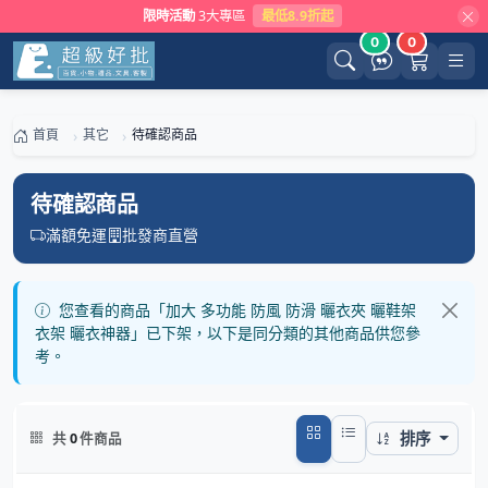
限時活動
3大專區
最低8.9折起
0
0
首頁
其它
待確認商品
待確認商品
滿額免運
批發商直營
您查看的商品「加大 多功能 防風 防滑 曬衣夾 曬鞋架
衣架 曬衣神器」已下架，以下是同分類的其他商品供您參
考。
排序
共
0
件商品