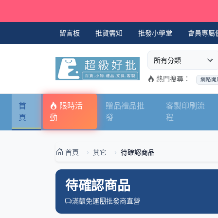
留言板
批貨需知
批發小學堂
會員專屬
選擇商品分類
搜尋商品關鍵字
熱門搜尋：
網路開
首
限時活
贈品禮品批
客製印刷流
頁
動
發
程
首頁
其它
待確認商品
待確認商品
滿額免運
批發商直營