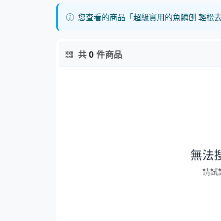
您查看的商品「超級實用的魚鱗刨 輕松去
共
0
件商品
無法
請試