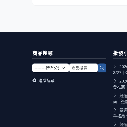
商品搜尋
批發
選擇商品分類
搜尋商品關鍵字
20
8/27｜
進階搜尋
20
發推薦 TO
競選
南｜選罷法
競選
手搖扇、
競選