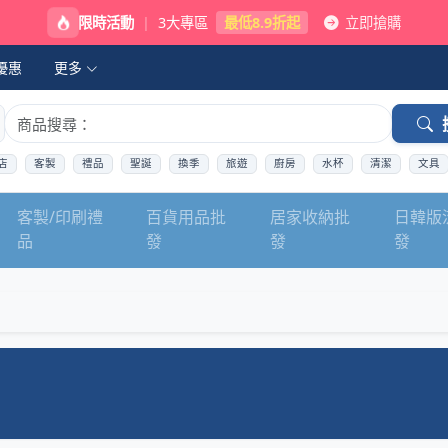
限時活動
|
3大專區
最低8.9折起
立即搶購
優惠
更多
店
客製
禮品
聖誕
換季
旅遊
廚房
水杯
清潔
文具
客製/印刷禮
百貨用品批
居家收納批
日韓版
品
發
發
發