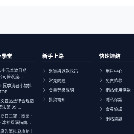
小學堂
新手上路
快速連結
26中元普渡日期
退貨與退款政策
用戶中心
公司普渡流...
常見問題
免責條款
26 夏季消暑小物批
會員等級說明
網站使用條款
P ...
批貨需知
隱私保護
文宣品法律合規指
第 99 ...
會員協議
夏日三寶：團扇、
網站資訊
冰袖採購指南...
廣告筆批發攻略｜