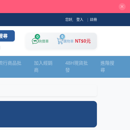
您好,
登入
|
註冊
搜尋
0
0
NT$0元
詢價車
購物車
流行商品批
加入經銷
48H現貨批
進階搜
商
發
尋