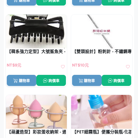
購物車
詢價車
購物車
詢價車
【韓系強力定型】大號鯊魚夾 - 防滑抓力強髮夾
【雙頭設計】粉刺針 - 不鏽鋼專業
NT$9元
NT$10元
購物車
詢價車
購物車
詢價車
【葫蘆造型】彩妝蛋收納架 - 通風防霉晾乾
【PET細霧瓶】便攜分裝瓶-化妝