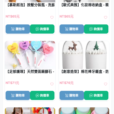
【慕斯起泡】按壓分裝瓶 - 洗臉起泡器
【歐式典雅】化妝棉收納盒 - 精緻
NT$65元
NT$65元
購物車
詢價車
購物車
詢價車
【足部護理】天然雙面磨腳石 - 去死皮搓腳板
【創意造型】棉花棒牙籤盒 - 防塵
NT$71元
NT$76元
購物車
詢價車
購物車
詢價車