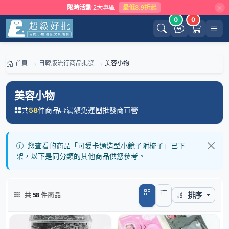
限時活動
2大專區
最低8.9折起
0
0
首頁
日韓版流行商品批發
美容小物
美容小物
共
件商品
滿額免運
批發商直營
58
您查看的商品「可愛卡通造型小鏡子附梳子」已下
架，以下是同分類的其他商品供您參考。
排序
共
58
件商品