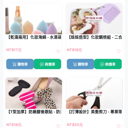
【乾濕兩用】化妝海綿 - 水滴葫蘆形粉底粉撲
【娃娃造型】化妝鏡梳組 - 二合一
NT$17元
NT$18元
購物車
詢價車
購物車
詢價車
【T型加厚】防磨腳後跟貼 - 防滑防掉跟2合1
【打薄設計】美髮剪刀 - 專業理髮
NT$18元
NT$20元