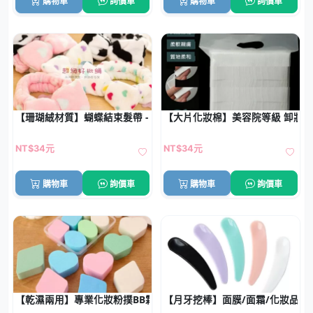
購物車
詢價車
購物車
詢價車
【珊瑚絨材質】蝴蝶結束髮帶 - 洗臉化妝束髮巾
【大片化妝棉】美容院等級 卸妝
NT$34元
NT$34元
購物車
詢價車
購物車
詢價車
【乾濕兩用】專業化妝粉撲BB霜海綿 - 盒裝柔軟細膩粉撲
【月牙挖棒】面膜/面霜/化妝品通用