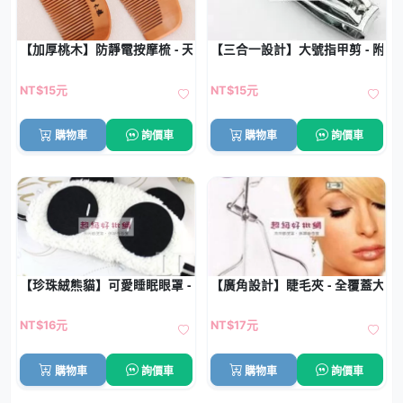
【加厚桃木】防靜電按摩梳 - 天然桃木護髮梳子
【三合一設計】大號指甲剪 - 附銼
NT$15元
NT$15元
購物車
詢價車
購物車
詢價車
【珍珠絨熊貓】可愛睡眠眼罩 - 柔軟舒適遮光眼罩
【廣角設計】睫毛夾 - 全覆蓋大眼
NT$16元
NT$17元
購物車
詢價車
購物車
詢價車