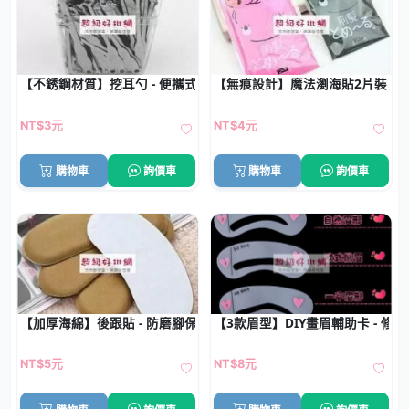
【不銹鋼材質】挖耳勺 - 便攜式潔耳器
【無痕設計】魔法瀏海貼2片裝 - 
NT$3元
NT$4元
購物車
詢價車
購物車
詢價車
【加厚海綿】後跟貼 - 防磨腳保護墊
【3款眉型】DIY畫眉輔助卡 - 修
NT$5元
NT$8元