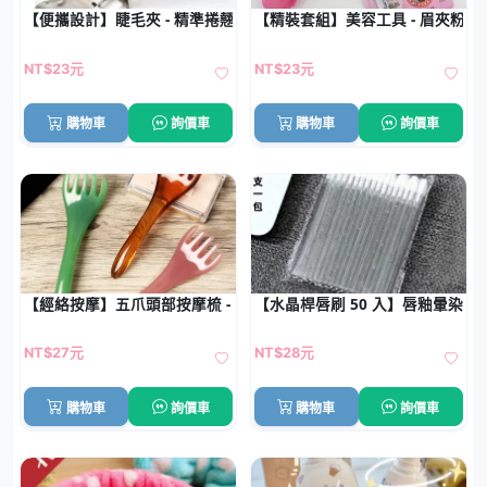
【便攜設計】睫毛夾 - 精準捲翹美睫工具
【精裝套組】美容工具 - 眉夾粉刺
NT$23元
NT$23元
購物車
詢價車
購物車
詢價車
【經絡按摩】五爪頭部按摩梳 - 刮痧穴位放鬆減壓器
【水晶桿唇刷 50 入】唇釉暈染棉
NT$27元
NT$28元
購物車
詢價車
購物車
詢價車