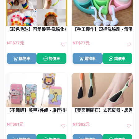
【彩色毛球】可愛髮箍-洗臉化妝束髮帶
【手工製作】短柄洗臉刷 - 清潔
NT$77元
NT$77元
購物車
詢價車
購物車
詢價車
【不鏽鋼】美甲7件組 - 旅行指甲修剪套裝
【雙面磨腳石】去死皮器 - 居家搓
NT$81元
NT$82元