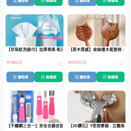
購物車
詢價車
購物車
詢價車
【珍珠紋洗臉巾】加厚棉柔-乾濕兩用美容巾
【原木質感】金絲檀木氣墊梳 - 卡
NT$82元
NT$102元
購物車
詢價車
購物車
詢價車
【不鏽鋼三合一】安全去腳皮搓棒組 - 美體必備去死皮工具組
【3D鑽石】Y型按摩器 - 立體美容