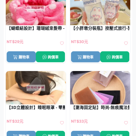
【蝴蝶結設計】珊瑚絨束髮帶 - 洗臉化妝髮箍
【小胖墩分裝瓶】按壓式旅行-乳
NT$29元
NT$30元
購物車
詢價車
購物車
詢價車
【3D立體設計】睡眠眼罩 - 零壓透氣遮光罩
【瀏海固定貼】時尚-無痕魔法髮貼 (
NT$32元
NT$33元