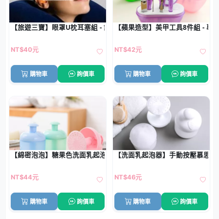
【旅遊三寶】眼罩U枕耳塞組 - 舒適旅行套裝
【蘋果造型】美甲工具8件組 - 專
NT$40元
NT$42元
購物車
詢價車
購物車
詢價車
【綿密泡泡】糖果色洗面乳起泡器 - 深層清潔神器
【洗面乳起泡器】手動按壓慕思瓶 
NT$44元
NT$46元
購物車
詢價車
購物車
詢價車