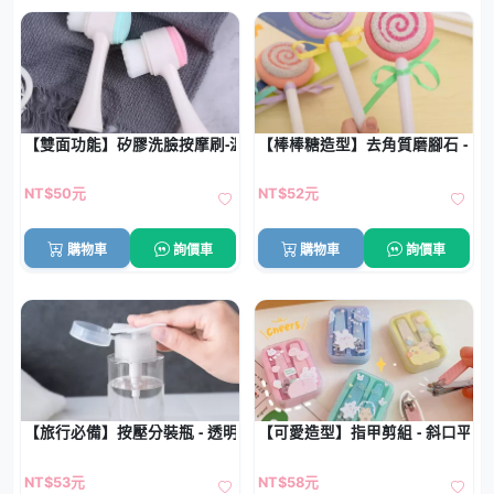
【雙面功能】矽膠洗臉按摩刷-溫和清潔美容工具
【棒棒糖造型】去角質磨腳石 - 
NT$50元
NT$52元
購物車
詢價車
購物車
詢價車
【旅行必備】按壓分裝瓶 - 透明化妝水卸妝瓶
【可愛造型】指甲剪組 - 斜口平口
NT$53元
NT$58元