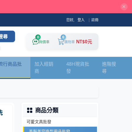
您好,
登入
|
註冊
搜尋
0
0
NT$0元
詢價車
購物車
流行商品批
加入經銷
48H現貨批
進階搜
商
發
尋
商品分類
洗
可愛文具批發
美髮美容造型用品批發