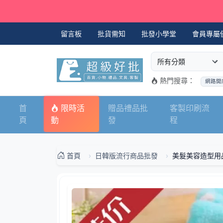
留言板
批貨需知
批發小學堂
會員專屬
選擇商品分類
搜尋商品關鍵字
熱門搜尋：
網路開
首
限時活
贈品禮品批
客製印刷流
頁
動
發
程
首頁
日韓版流行商品批發
美髮美容造型用