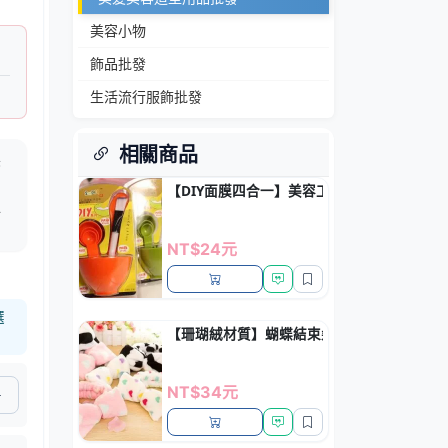
美容小物
飾品批發
生活流行服飾批發
相關商品
展
【DIY面膜四合一】美容工具組 - 面膜碗棒
水
NT$24元
選
【珊瑚絨材質】蝴蝶結束髮帶 - 洗臉化妝束髮
NT$34元