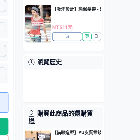
【吸汗設計】瑜伽髮帶 - 運動毛巾頭巾
NT$11元
瀏覽歷史
購買此商品的還購買
過
【貓咪造型】PU皮質零錢包 - 多功能鑰匙小