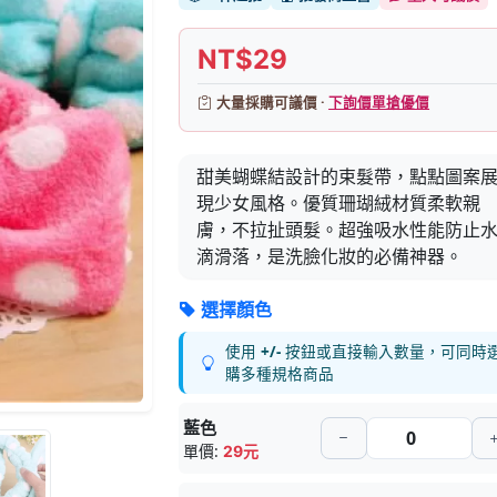
NT$29
大量採購可議價 ·
下詢價單搶優價
甜美蝴蝶結設計的束髮帶，點點圖案
現少女風格。優質珊瑚絨材質柔軟親
膚，不拉扯頭髮。超強吸水性能防止
滴滑落，是洗臉化妝的必備神器。
選擇顏色
使用
+/-
按鈕或直接輸入數量，可同時
購多種規格商品
藍色
單價:
29元