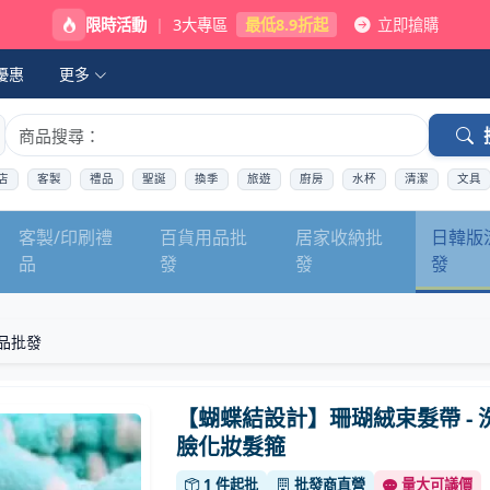
限時活動
|
3大專區
最低8.9折起
立即搶購
優惠
更多
店
客製
禮品
聖誕
換季
旅遊
廚房
水杯
清潔
文具
客製/印刷禮
百貨用品批
居家收納批
日韓版
品
發
發
發
品批發
【蝴蝶結設計】珊瑚絨束髮帶 - 
臉化妝髮箍
1 件起批
批發商直營
量大可議價