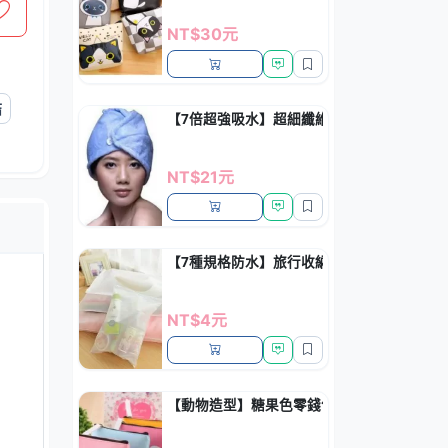
NT$30元
結
【7倍超強吸水】超細纖維乾髮帽 - 速乾護髮
NT$21元
【7種規格防水】旅行收納袋 - PVC透明衣
NT$4元
【動物造型】糖果色零錢包 - 韓風便攜收納包