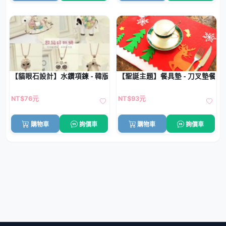
【貓眼石設計】水鑽項鍊 - 韓版長款配飾
【聖誕主題】餐具墊 - 刀叉墊餐桌
NT$76元
NT$93元
購物車
詢價車
購物車
詢價車