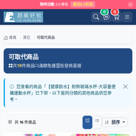
限時活動
3大專區
最低8.9折起
0
0
首頁
其它
可取代商品
可取代商品
共
件商品
滿額免運
批發商直營
16
您查看的商品「【健康飲水】耐熱玻璃水杯-大容量便
攜運動水杯」已下架，以下是同分類的其他商品供您參
考。
排序
共
16
件商品