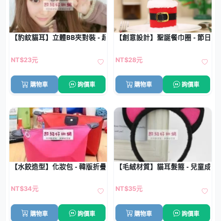
【豹紋貓耳】立體BB夾對裝 - 超萌造型髮夾
【創意設計】聖誕餐巾圈 - 節日餐
NT$23元
NT$28元
購物車
詢價車
購物車
詢價車
【水餃造型】化妝包 - 韓版折疊收納包
【毛絨材質】貓耳髮箍 - 兒童成
NT$34元
NT$35元
購物車
詢價車
購物車
詢價車