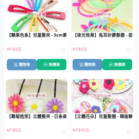
【糖果色系】兒童髮夾 - 5cm素色BB夾
【夜光效果】兔耳矽膠髮圈 - 甜
NT$3元
NT$3元
購物車
詢價車
購物車
詢價車
【雛菊造型】立體髮夾 - 日系森林風髮飾
【立體花朵】兒童髮圈 - 韓版糖果
NT$5元
NT$10元