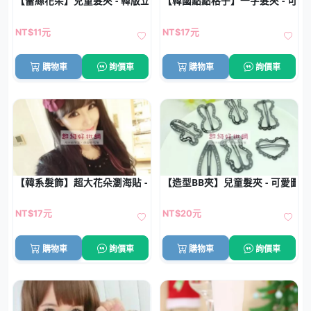
【蕾絲花朵】兒童髮夾 - 韓版立體髮飾
【韓國點點格子】一字髮夾 - 可愛星
NT$11元
NT$17元
購物車
詢價車
購物車
詢價車
【韓系髮飾】超大花朵瀏海貼 - 魔法氈瀏海固定神器
【造型BB夾】兒童髮夾 - 可愛圖案
NT$17元
NT$20元
購物車
詢價車
購物車
詢價車