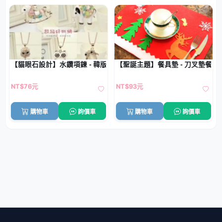
【貓眼石設計】水鑽項鍊 - 韓版長款配飾
【聖誕主題】餐具墊 - 刀叉墊餐桌
NT$76元
NT$93元
購物車
詢價車
購物車
詢價車