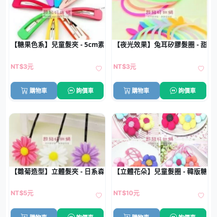
【糖果色系】兒童髮夾 - 5cm素色BB夾
【夜光效果】兔耳矽膠髮圈 - 甜
NT$3元
NT$3元
購物車
詢價車
購物車
詢價車
【雛菊造型】立體髮夾 - 日系森林風髮飾
【立體花朵】兒童髮圈 - 韓版糖果
NT$5元
NT$10元