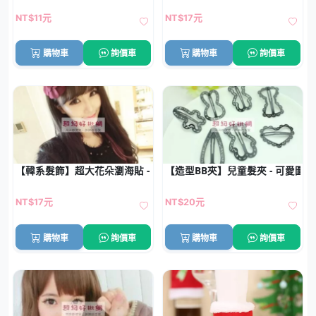
NT$11元
NT$17元
購物車
詢價車
購物車
詢價車
【韓系髮飾】超大花朵瀏海貼 - 魔法氈瀏海固定神器
【造型BB夾】兒童髮夾 - 可愛圖案
NT$17元
NT$20元
購物車
詢價車
購物車
詢價車