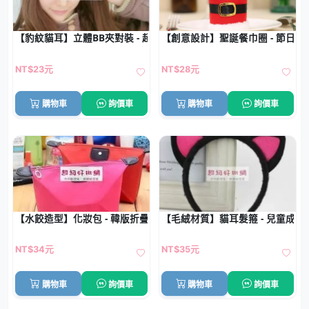
【豹紋貓耳】立體BB夾對裝 - 超萌造型髮夾
【創意設計】聖誕餐巾圈 - 節日餐
NT$23元
NT$28元
購物車
詢價車
購物車
詢價車
【水餃造型】化妝包 - 韓版折疊收納包
【毛絨材質】貓耳髮箍 - 兒童成
NT$34元
NT$35元
購物車
詢價車
購物車
詢價車