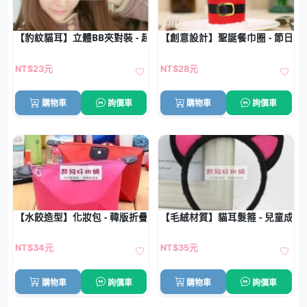
【豹紋貓耳】立體BB夾對裝 - 超萌造型髮夾
【創意設計】聖誕餐巾圈 - 節日餐
NT$23元
NT$28元
購物車
詢價車
購物車
詢價車
【水餃造型】化妝包 - 韓版折疊收納包
【毛絨材質】貓耳髮箍 - 兒童成
NT$34元
NT$35元
購物車
詢價車
購物車
詢價車