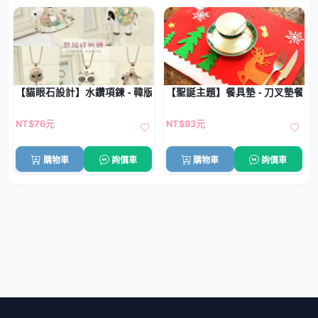
【貓眼石設計】水鑽項鍊 - 韓版長款配飾
【聖誕主題】餐具墊 - 刀叉墊餐桌
NT$76元
NT$93元
購物車
詢價車
購物車
詢價車