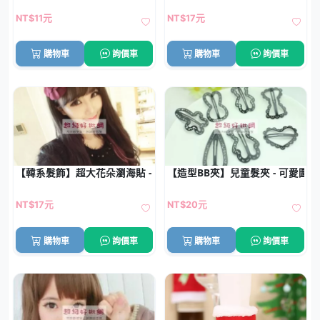
NT$11元
NT$17元
購物車
詢價車
購物車
詢價車
【韓系髮飾】超大花朵瀏海貼 - 魔法氈瀏海固定神器
【造型BB夾】兒童髮夾 - 可愛圖案
NT$17元
NT$20元
購物車
詢價車
購物車
詢價車