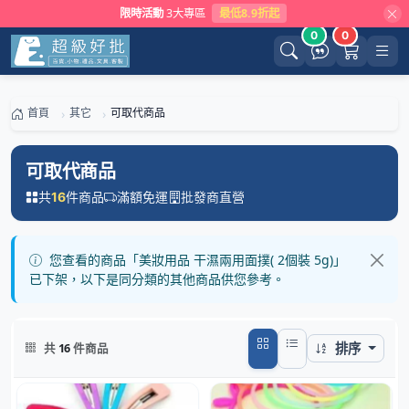
限時活動
3大專區
最低8.9折起
0
0
首頁
其它
可取代商品
可取代商品
共
件商品
滿額免運
批發商直營
16
您查看的商品「美妝用品 干濕兩用面撲( 2個裝 5g)」
已下架，以下是同分類的其他商品供您參考。
排序
共
16
件商品