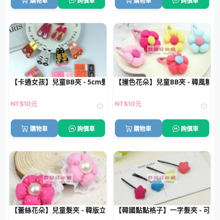
購物車
詢價車
購物車
詢價車
【卡通女孩】兒童BB夾 - 5cm髮夾批發 (1對)
【撞色花朵】兒童BB夾 - 韓風糖
NT$10元
NT$10元
購物車
詢價車
購物車
詢價車
【蕾絲花朵】兒童髮夾 - 韓版立體髮飾
【韓國點點格子】一字髮夾 - 可愛星