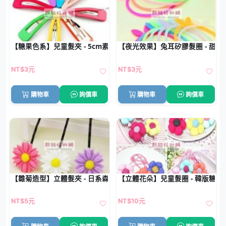
【糖果色系】兒童髮夾 - 5cm素色BB夾
【夜光效果】兔耳矽膠髮圈 - 甜
NT$3元
NT$3元
購物車
詢價車
購物車
詢價車
【雛菊造型】立體髮夾 - 日系森林風髮飾
【立體花朵】兒童髮圈 - 韓版糖果
NT$5元
NT$10元