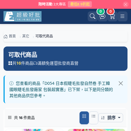
限時活動
3大專區
最低8.9折起
0
0
首頁
其它
可取代商品
可取代商品
共
件商品
滿額免運
批發商直營
16
您查看的商品「D054 日本假睫毛批發自然卷 手工韓
國眼睫毛批發廠家 包裝超實惠」已下架，以下是同分類的
其他商品供您參考。
排序
共
16
件商品