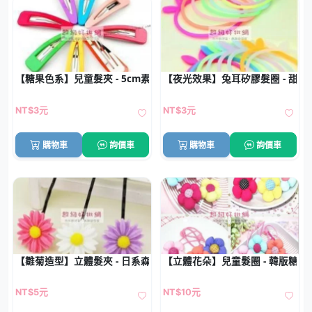
【糖果色系】兒童髮夾 - 5cm素色BB夾
【夜光效果】兔耳矽膠髮圈 - 甜
NT$3元
NT$3元
購物車
詢價車
購物車
詢價車
【雛菊造型】立體髮夾 - 日系森林風髮飾
【立體花朵】兒童髮圈 - 韓版糖果
NT$5元
NT$10元