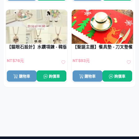
【貓眼石設計】水鑽項鍊 - 韓版長款配飾
【聖誕主題】餐具墊 - 刀叉墊餐桌
NT$76元
NT$93元
購物車
詢價車
購物車
詢價車