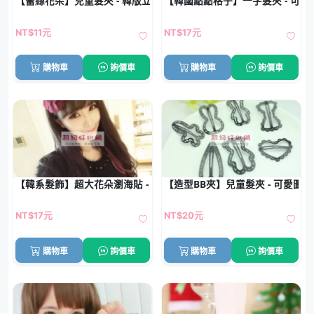
【蕾絲花朵】兒童髮夾 - 韓版立體髮飾
【韓國點點格子】一字髮夾 - 可愛星
NT$11元
NT$17元
購物車
詢價車
購物車
詢價車
【韓系髮飾】超大花朵瀏海貼 - 魔法氈瀏海固定神器
【造型BB夾】兒童髮夾 - 可愛圖案
NT$17元
NT$20元
購物車
詢價車
購物車
詢價車