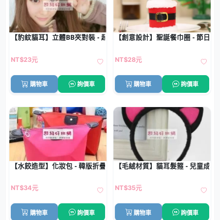
【豹紋貓耳】立體BB夾對裝 - 超萌造型髮夾
【創意設計】聖誕餐巾圈 - 節日餐
NT$23元
NT$28元
購物車
詢價車
購物車
詢價車
【水餃造型】化妝包 - 韓版折疊收納包
【毛絨材質】貓耳髮箍 - 兒童成
NT$34元
NT$35元
購物車
詢價車
購物車
詢價車