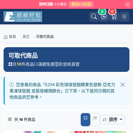
限時活動
3大專區
最低8.9折起
0
0
首頁
其它
可取代商品
可取代商品
共
件商品
滿額免運
批發商直營
16
您查看的商品「E254 彩色球球發圈糖果色發飾 亞克力
果凍球發圈 皮筋發繩頭飾女」已下架，以下是同分類的其
他商品供您參考。
排序
共
16
件商品