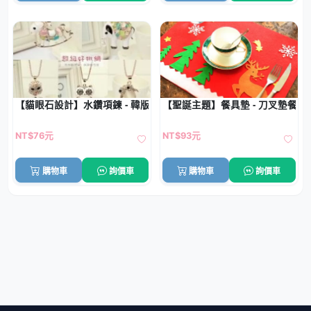
【貓眼石設計】水鑽項鍊 - 韓版長款配飾
【聖誕主題】餐具墊 - 刀叉墊餐桌
NT$76元
NT$93元
購物車
詢價車
購物車
詢價車