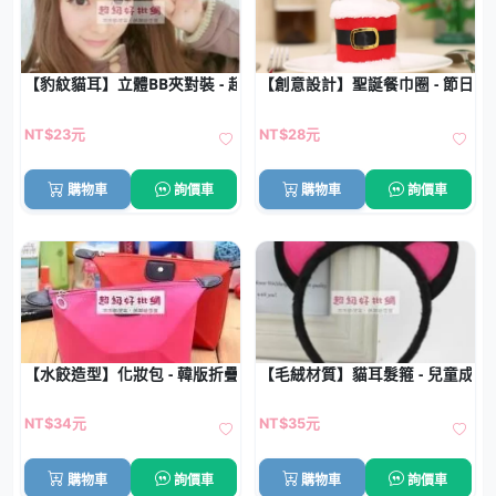
【豹紋貓耳】立體BB夾對裝 - 超萌造型髮夾
【創意設計】聖誕餐巾圈 - 節日餐
NT$23元
NT$28元
購物車
詢價車
購物車
詢價車
【水餃造型】化妝包 - 韓版折疊收納包
【毛絨材質】貓耳髮箍 - 兒童成
NT$34元
NT$35元
購物車
詢價車
購物車
詢價車