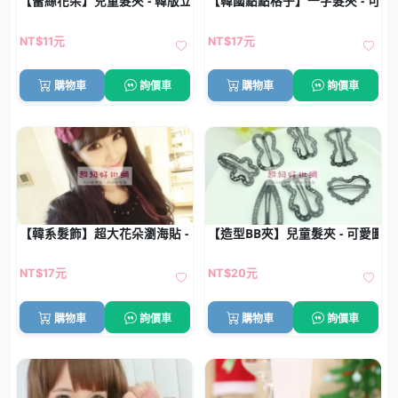
【蕾絲花朵】兒童髮夾 - 韓版立體髮飾
【韓國點點格子】一字髮夾 - 可愛星
NT$11元
NT$17元
購物車
詢價車
購物車
詢價車
【韓系髮飾】超大花朵瀏海貼 - 魔法氈瀏海固定神器
【造型BB夾】兒童髮夾 - 可愛圖案
NT$17元
NT$20元
購物車
詢價車
購物車
詢價車