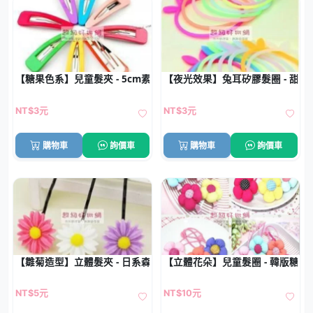
【糖果色系】兒童髮夾 - 5cm素色BB夾
【夜光效果】兔耳矽膠髮圈 - 甜
NT$3元
NT$3元
購物車
詢價車
購物車
詢價車
【雛菊造型】立體髮夾 - 日系森林風髮飾
【立體花朵】兒童髮圈 - 韓版糖果
NT$5元
NT$10元