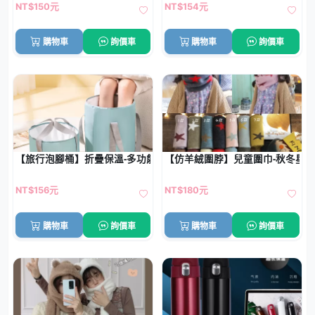
NT$150元
NT$154元
購物車
詢價車
購物車
詢價車
【旅行泡腳桶】折疊保溫-多功能便攜洗臉盆水桶
【仿羊絨圍脖】兒童圍巾-秋冬星
NT$156元
NT$180元
購物車
詢價車
購物車
詢價車