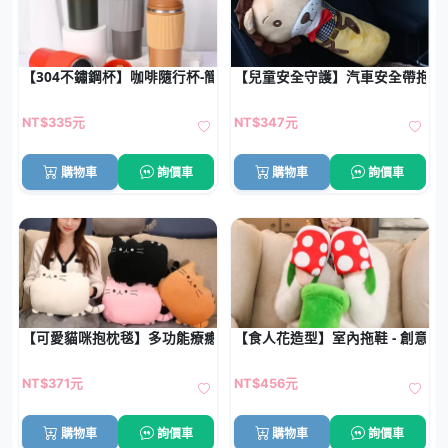
【304不鏽鋼杯】咖啡隨行杯-簡約保溫防滑設計
【兒童安全守護】汽車安全帶抱枕 
NT$335元
NT$347元
購物車
詢價車
購物車
詢價車
【可愛貓咪抱枕毯】多功能療癒-暖手午睡靠墊
【食人花造型】室內拖鞋 - 創意保
NT$371元
NT$456元
購物車
詢價車
購物車
詢價車