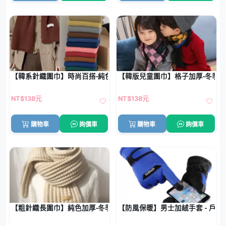
【韓系針織圍巾】時尚百搭-純色保暖長圍巾
【韓版兒童圍巾】格子加厚-冬季
NT$138元
NT$138元
購物車
詢價車
購物車
詢價車
【粗針織長圍巾】純色加厚-冬季保暖圍脖
【防風保暖】男士加絨手套 - 戶