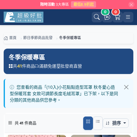
限時活動
3大專區
最低8.9折起
0
0
首頁
節日季節商品批發
冬季保暖專區
冬季保暖專區
共
件商品
滿額免運
批發商直營
41
您查看的商品「(10入)小花點點造型耳罩 秋冬愛心造
型保暖耳套 女款可調節長度毛絨耳罩」已下架，以下是同
分類的其他商品供您參考。
排序
共
41
件商品