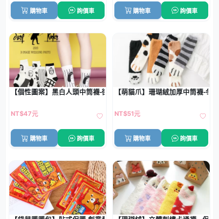
購物車
詢價車
購物車
詢價車
【個性圖案】黑白人頭中筒襪-街頭潮流必備單品
【萌貓爪】珊瑚絨加厚中筒襪-冬
NT$47元
NT$51元
購物車
詢價車
購物車
詢價車