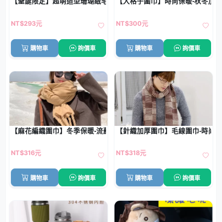
【聖誕限定】超萌造型珊瑚絨毛毯 - 嬰幼兒保暖午睡毯
【大格子圍巾】時尚保暖-秋冬加
NT$293元
NT$300元
購物車
詢價車
購物車
詢價車
【麻花編織圍巾】冬季保暖-流蘇長圍巾披肩
【針織加厚圍巾】毛線圍巾-時尚
NT$316元
NT$318元
購物車
詢價車
購物車
詢價車