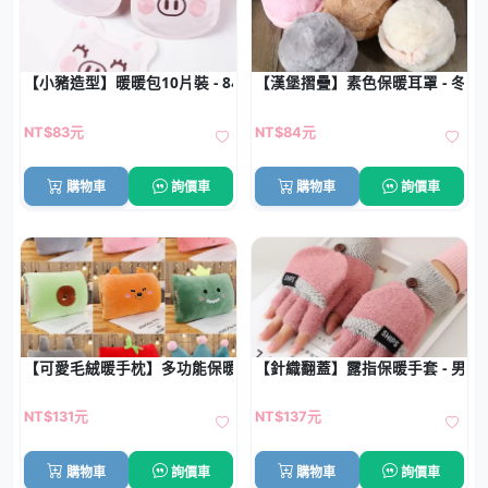
【小豬造型】暖暖包10片裝 - 8小時持續發熱
【漢堡摺疊】素色保暖耳罩 - 冬季
NT$83元
NT$84元
購物車
詢價車
購物車
詢價車
【可愛毛絨暖手枕】多功能保暖-午睡腰靠車枕
【針織翻蓋】露指保暖手套 - 男女
NT$131元
NT$137元
購物車
詢價車
購物車
詢價車