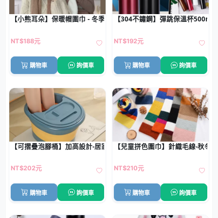
【小熊耳朵】保暖帽圍巾 - 冬季可愛頭套組
【304不鏽鋼】彈跳保溫杯500ml
NT$188元
NT$192元
購物車
詢價車
購物車
詢價車
【可摺疊泡腳桶】加高設計-居家冬季足浴桶
【兒童拼色圍巾】針織毛線-秋冬
NT$202元
NT$210元
購物車
詢價車
購物車
詢價車