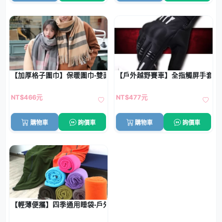
【加厚格子圍巾】保暖圍巾-雙面仿羊絨披肩
【戶外越野賽車】全指觸屏手套 -
NT$466元
NT$477元
購物車
詢價車
購物車
詢價車
【輕薄便攜】四季通用睡袋-戶外旅行多功能毛毯