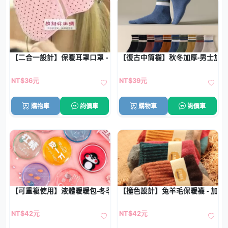
【二合一設計】保暖耳罩口罩 - 冬季防護罩
【復古中筒襪】秋冬加厚-男士加
NT$36元
NT$39元
購物車
詢價車
購物車
詢價車
【可重複使用】液體暖暖包-冬季保暖神器
【撞色設計】兔羊毛保暖襪 - 加厚
NT$42元
NT$42元