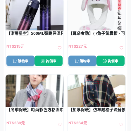
【漸層星空】500ML彈跳保溫杯-時尚環保水瓶
【耳朵會動】小兔子氣囊帽 - 可愛
NT$215元
NT$227元
購物車
詢價車
購物車
詢價車
【冬季保暖】時尚彩色方格圍巾 - 仿羊絨柔軟保暖圍巾
【加厚保暖】仿羊絨格子流蘇披肩
NT$239元
NT$264元