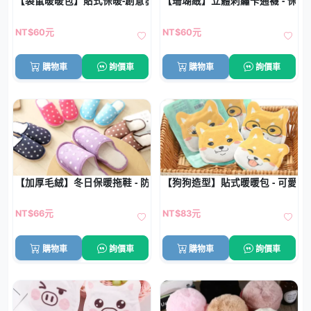
【袋鼠暖暖包】貼式保暖-創意發熱貼 (10片)
【珊瑚絨】立體刺繡卡通襪 - 保
NT$60元
NT$60元
購物車
詢價車
購物車
詢價車
【加厚毛絨】冬日保暖拖鞋 - 防滑靜音居家
【狗狗造型】貼式暖暖包 - 可愛發
NT$66元
NT$83元
購物車
詢價車
購物車
詢價車