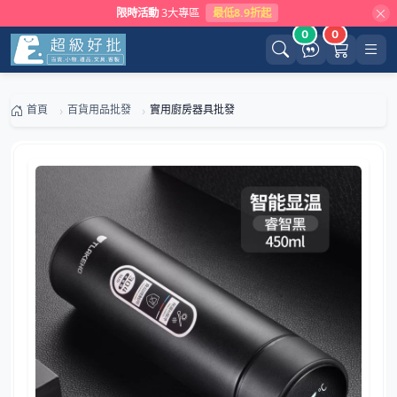
限時活動
3大專區
最低8.9折起
0
0
首頁
百貨用品批發
實用廚房器具批發