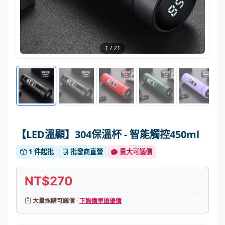
1
/
21
【LED溫顯】304保溫杯 - 智能觸控450ml
1 件起批
批發商直營
量大可議價
NT$270
大量採購可議價 ·
下詢價單搶優價