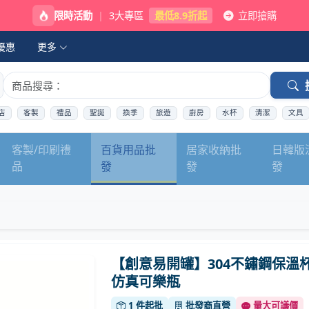
限時活動
|
3大專區
最低8.9折起
立即搶購
優惠
更多
店
客製
禮品
聖誕
換季
旅遊
廚房
水杯
清潔
文具
客製/印刷禮
百貨用品批
居家收納批
日韓版
品
發
發
發
【創意易開罐】304不鏽鋼保溫杯
仿真可樂瓶
1 件起批
批發商直營
量大可議價