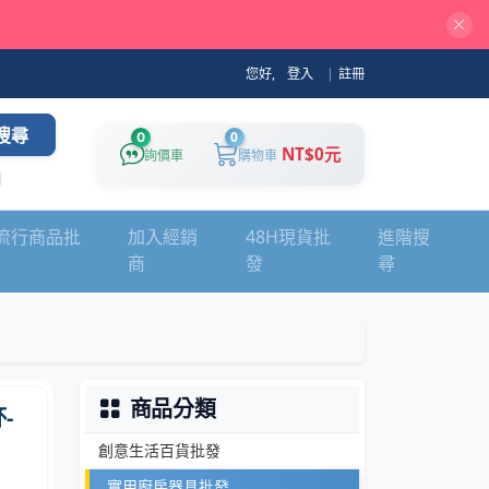
您好,
登入
|
註冊
搜尋
0
0
NT$0元
詢價車
購物車
流行商品批
加入經銷
48H現貨批
進階搜
商
發
尋
商品分類
-
創意生活百貨批發
實用廚房器具批發