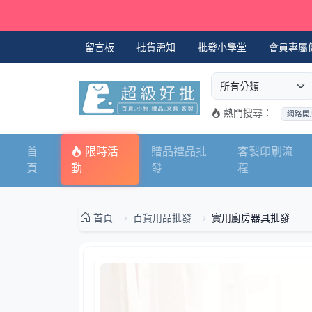
留言板
批貨需知
批發小學堂
會員專屬
選擇商品分類
搜尋商品關鍵字
熱門搜尋：
網路開
首
限時活
贈品禮品批
客製印刷流
頁
動
發
程
首頁
百貨用品批發
實用廚房器具批發