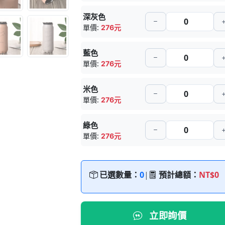
深灰色
單價:
276元
藍色
單價:
276元
米色
單價:
276元
綠色
單價:
276元
已選數量：
0
|
預計總額：
NT$0
立即詢價