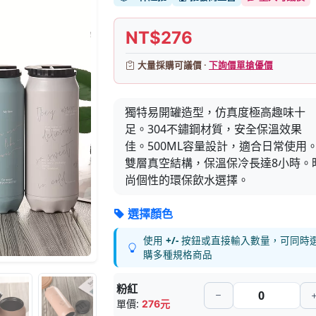
NT$276
大量採購可議價 ·
下詢價單搶優價
獨特易開罐造型，仿真度極高趣味十
足。304不鏽鋼材質，安全保溫效果
佳。500ML容量設計，適合日常使用
雙層真空結構，保溫保冷長達8小時。
尚個性的環保飲水選擇。
選擇顏色
使用
+/-
按鈕或直接輸入數量，可同時
購多種規格商品
粉紅
單價:
276元