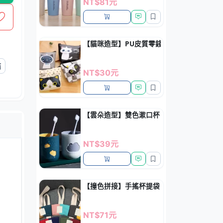
NT$81元
【貓咪造型】PU皮質零錢包 - 多功能鑰匙小
結
NT$30元
【雲朵造型】雙色漱口杯 - 浪漫情侶洗漱
NT$39元
【撞色拼接】手搖杯提袋 - 摺疊環保杯套
NT$71元