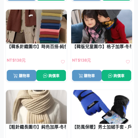
【韓系針織圍巾】時尚百搭-純色保暖長圍巾
【韓版兒童圍巾】格子加厚-冬季
NT$138元
NT$138元
購物車
詢價車
購物車
詢價車
【粗針織長圍巾】純色加厚-冬季保暖圍脖
【防風保暖】男士加絨手套 - 戶