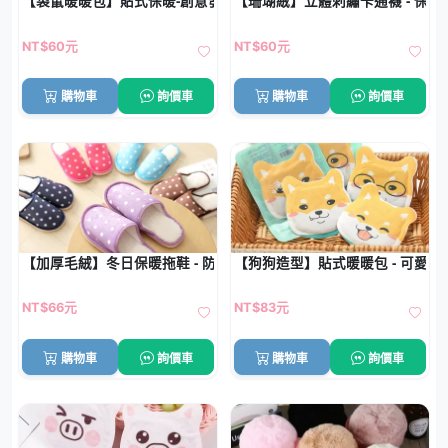
【袋鼠暖暖包】貼式保暖-創意發熱貼 (10片)
【珊瑚絨】立體刺繡卡通襪 - 保
NT$60元
NT$60元
購物車
詢價車
購物車
詢價車
【加厚毛絨】冬日保暖拖鞋 - 防滑靜音居家
【狗狗造型】貼式暖暖包 - 可愛發
NT$66元
NT$83元
購物車
詢價車
購物車
詢價車