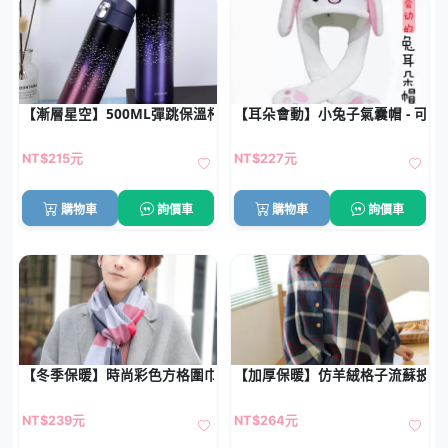
【漸層星空】500ML彈跳保溫杯-時尚環保水瓶
【耳朵會動】小兔子氣囊帽 - 可愛
NT$215元
NT$227元
購物車
詢價車
購物車
詢價車
【冬季保暖】時尚彩色方格圍巾 - 仿羊絨柔軟保暖圍巾
【加厚保暖】仿羊絨格子流蘇披肩
NT$239元
NT$264元