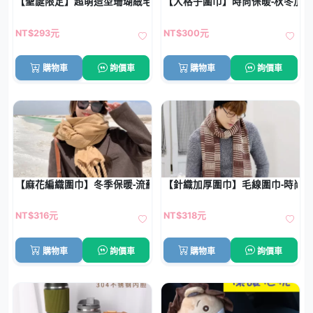
【聖誕限定】超萌造型珊瑚絨毛毯 - 嬰幼兒保暖午睡毯
【大格子圍巾】時尚保暖-秋冬加
NT$293元
NT$300元
購物車
詢價車
購物車
詢價車
【麻花編織圍巾】冬季保暖-流蘇長圍巾披肩
【針織加厚圍巾】毛線圍巾-時尚
NT$316元
NT$318元
購物車
詢價車
購物車
詢價車