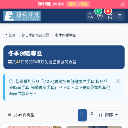
限時活動
3大專區
最低8.9折起
0
0
首頁
節日季節商品批發
冬季保暖專區
冬季保暖專區
共
件商品
滿額免運
批發商直營
41
您查看的商品「(12入)防水加長包邊觸屏手套 秋冬戶
外時尚手套 保暖防凍手套」已下架，以下是同分類的其他
商品供您參考。
排序
共
41
件商品