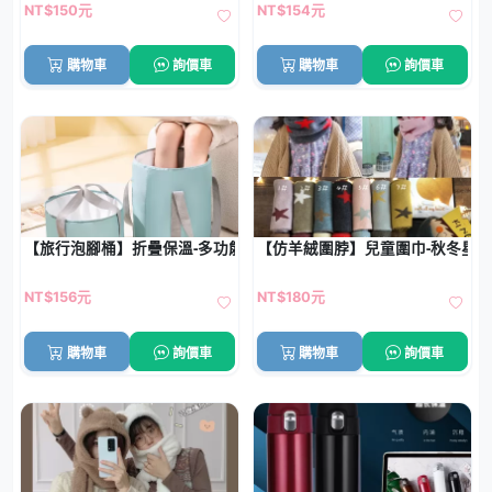
NT$150元
NT$154元
購物車
詢價車
購物車
詢價車
【旅行泡腳桶】折疊保溫-多功能便攜洗臉盆水桶
【仿羊絨圍脖】兒童圍巾-秋冬星
NT$156元
NT$180元
購物車
詢價車
購物車
詢價車