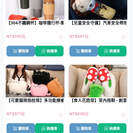
【304不鏽鋼杯】咖啡隨行杯-簡約保溫防滑設計
【兒童安全守護】汽車安全帶抱枕 
NT$335元
NT$347元
購物車
詢價車
購物車
詢價車
【可愛貓咪抱枕毯】多功能療癒-暖手午睡靠墊
【食人花造型】室內拖鞋 - 創意保
NT$371元
NT$456元
購物車
詢價車
購物車
詢價車