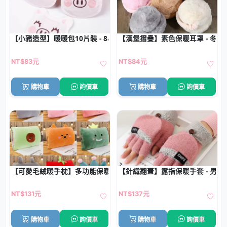
【小豬造型】暖暖包10片裝 - 8小時持續發熱
【漢堡摺疊】素色保暖耳罩 - 冬季
NT$83元
NT$84元
購物車
詢價車
購物車
詢價車
【可愛毛絨暖手枕】多功能保暖-午睡腰靠車枕
【針織翻蓋】露指保暖手套 - 男女
NT$131元
NT$137元
購物車
詢價車
購物車
詢價車