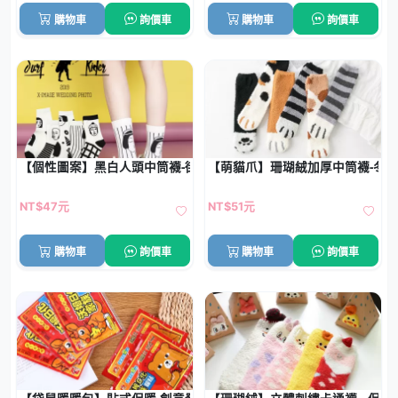
購物車
詢價車
購物車
詢價車
【個性圖案】黑白人頭中筒襪-街頭潮流必備單品
【萌貓爪】珊瑚絨加厚中筒襪-冬
NT$47元
NT$51元
購物車
詢價車
購物車
詢價車