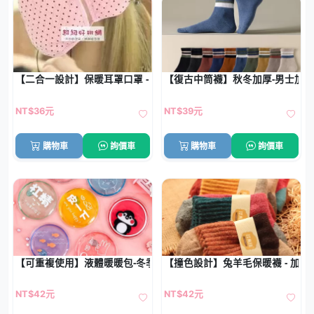
【二合一設計】保暖耳罩口罩 - 冬季防護罩
【復古中筒襪】秋冬加厚-男士加
NT$36元
NT$39元
購物車
詢價車
購物車
詢價車
【可重複使用】液體暖暖包-冬季保暖神器
【撞色設計】兔羊毛保暖襪 - 加厚
NT$42元
NT$42元