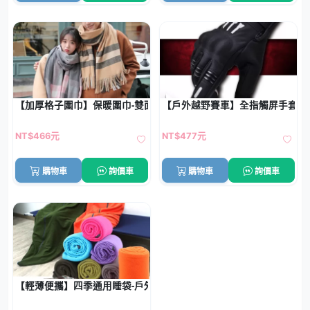
【加厚格子圍巾】保暖圍巾-雙面仿羊絨披肩
【戶外越野賽車】全指觸屏手套 -
NT$466元
NT$477元
購物車
詢價車
購物車
詢價車
【輕薄便攜】四季通用睡袋-戶外旅行多功能毛毯