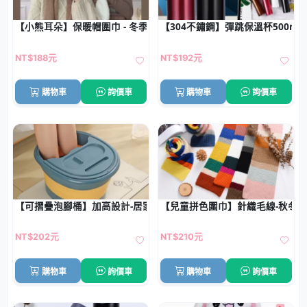
【小熊耳朵】保暖帽圍巾 - 冬季可愛頭套組
【304不鏽鋼】彈跳保溫杯500ml
NT$188元
NT$192元
購物車
詢價車
購物車
詢價車
【可摺疊泡腳桶】加高設計-居家冬季足浴桶
【兒童拼色圍巾】針織毛線-秋冬
NT$202元
NT$210元
購物車
詢價車
購物車
詢價車