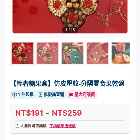
1
/
15
【輕奢糖果盒】仿皮壓紋-分隔零食果乾盤
1 件起批
批發商直營
量大可議價
NT$191
NT$259
~
大量採購可議價 ·
下詢價單搶優價