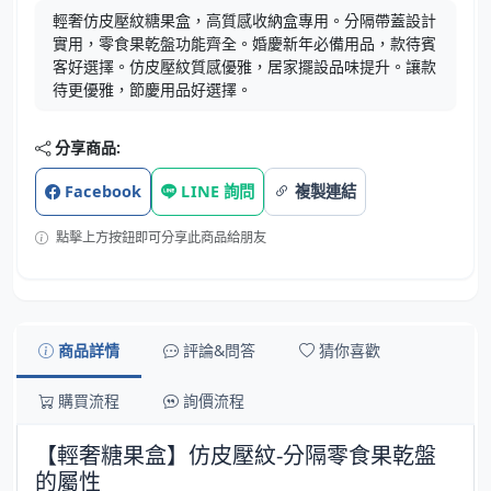
輕奢仿皮壓紋糖果盒，高質感收納盒專用。分隔帶蓋設計
實用，零食果乾盤功能齊全。婚慶新年必備用品，款待賓
客好選擇。仿皮壓紋質感優雅，居家擺設品味提升。讓款
待更優雅，節慶用品好選擇。
分享商品:
Facebook
LINE 詢問
複製連結
點擊上方按鈕即可分享此商品給朋友
商品詳情
評論&問答
猜你喜歡
購買流程
詢價流程
【輕奢糖果盒】仿皮壓紋-分隔零食果乾盤
的屬性