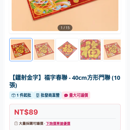
1
/
15
【鐳射金字】福字春聯 - 40cm方形門聯 (10
張)
1 件起批
批發商直營
量大可議價
NT$89
大量採購可議價 ·
下詢價單搶優價