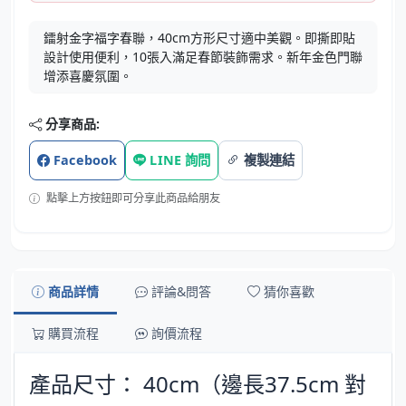
鐳射金字福字春聯，40cm方形尺寸適中美觀。即撕即貼
設計使用便利，10張入滿足春節裝飾需求。新年金色門聯
增添喜慶氛圍。
分享商品:
Facebook
LINE 詢問
複製連結
點擊上方按鈕即可分享此商品給朋友
商品詳情
評論&問答
猜你喜歡
購買流程
詢價流程
產品尺寸： 40cm（邊長37.5cm 對