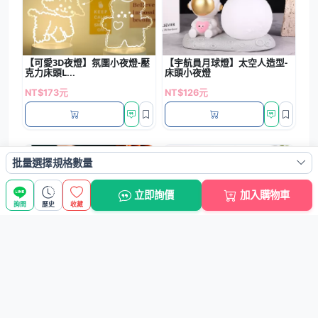
【可愛3D夜燈】氛圍小夜燈-壓
【宇航員月球燈】太空人造型-
克力床頭L...
床頭小夜燈
NT$173元
NT$126元
熱銷
熱銷
批量選擇規格數量
立即詢價
加入購物車
詢問
歷史
收藏
【奢華金邊盤】防滑托盤-茶水
【創意洞洞板】多功能牆面收
點心簡約大氣...
納架 - DI...
NT$36元
NT$102元